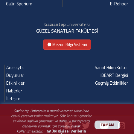
Gaün Sporium
E-Rehber
Gaziantep
Üniversitesi
GÜZEL SANATLAR FAKÜLTESİ
Mezun Bilgi Sistemi
Anasayfa
Sanat Bilim Kültür
Duyurular
IDEART Dergisi
Etkinlikler
Geçmiş Etkinlikler
Haberler
İletişim
Gaziantep Üniversitesi olarak internet sitemizde
çeşitli çerezler kullanmaktayız. Söz konusu çerezler
sayfanın sağlıklı çalışması ve daha iyi bir ziyaretçi
TAMAM
deneyimi sunmak için zorunlu olarak
kullanılmaktadır.
GAÜN Kişisel Verilerin