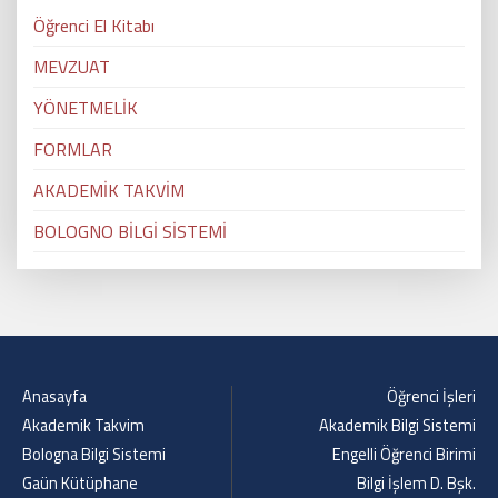
Öğrenci El Kitabı
MEVZUAT
YÖNETMELİK
FORMLAR
AKADEMİK TAKVİM
BOLOGNO BİLGİ SİSTEMİ
Anasayfa
Öğrenci İşleri
Akademik Takvim
Akademik Bilgi Sistemi
Bologna Bilgi Sistemi
Engelli Öğrenci Birimi
Gaün Kütüphane
Bilgi İşlem D. Bşk.