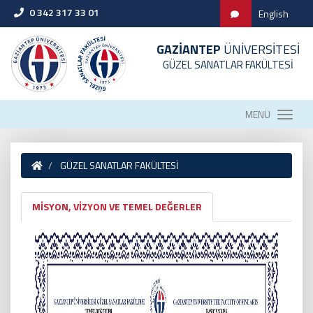
0 342 317 33 01
English
GAZİANTEP
ÜNİVERSİTESİ
GÜZEL SANATLAR FAKÜLTESİ
MENÜ
GÜZEL SANATLAR FAKÜLTESİ
MİSYON, VİZYON VE TEMEL DEĞERLER