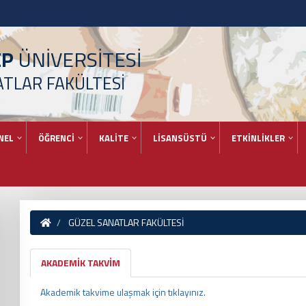
EP
ÜNİVERSİTESİ
ATLAR FAKÜLTESİ
NEL
ÖĞRENCİ
KALİTE
LİSANSÜSTÜ
ETKİNLİKLER
GÜZEL SANATLAR FAKÜLTESİ
AKADEMİK TAKVİM
Akademik takvime ulaşmak için tıklayınız.