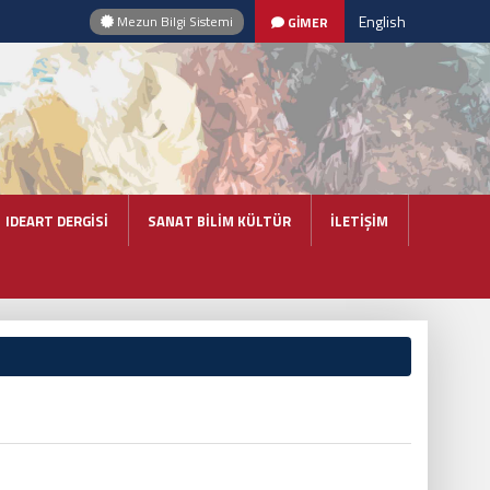
English
Mezun Bilgi Sistemi
GİMER
IDEART DERGİSİ
SANAT BİLİM KÜLTÜR
İLETİŞİM