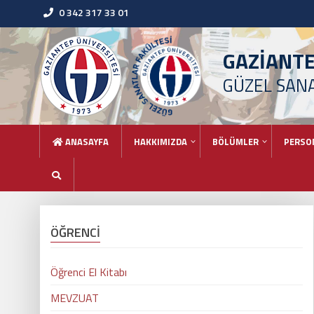
0 342 317 33 01
GAZİANT
GÜZEL SAN
ANASAYFA
HAKKIMIZDA
BÖLÜMLER
PERSO
ÖĞRENCİ
Öğrenci El Kitabı
MEVZUAT