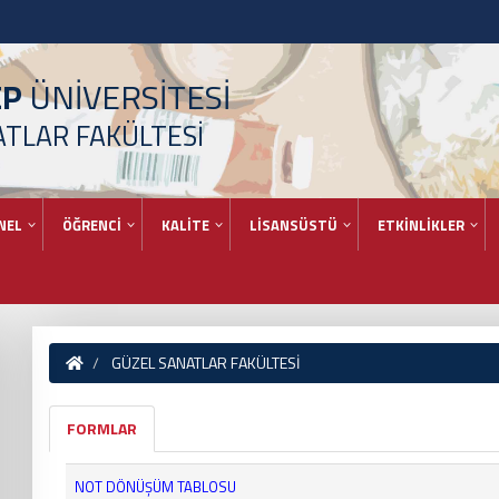
EP
ÜNİVERSİTESİ
ATLAR FAKÜLTESİ
NEL
ÖĞRENCİ
KALİTE
LİSANSÜSTÜ
ETKİNLİKLER
GÜZEL SANATLAR FAKÜLTESİ
FORMLAR
NOT DÖNÜŞÜM TABLOSU