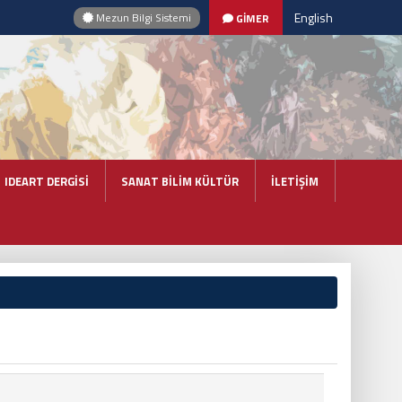
English
Mezun Bilgi Sistemi
GİMER
IDEART DERGİSİ
SANAT BİLİM KÜLTÜR
İLETİŞİM