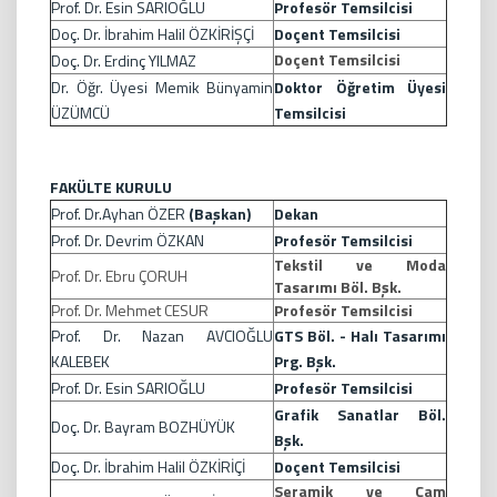
Prof. Dr. Esin SARIOĞLU
Profesör Temsilcisi
Doç. Dr. İbrahim Halil ÖZKİRİŞÇİ
Doçent Temsilcisi
Doçent Temsilcisi
Doç. Dr. Erdinç YILMAZ
Dr. Öğr. Üyesi Memik Bünyamin
Doktor Öğretim Üyesi
ÜZÜMCÜ
Temsilcisi
FAKÜLTE KURULU
Prof. Dr.Ayhan ÖZER
(Başkan)
Dekan
Prof. Dr. Devrim ÖZKAN
Profesör Temsilcisi
Tekstil ve Moda
Prof. Dr. Ebru ÇORUH
Tasarımı Böl. Bşk.
Prof. Dr. Mehmet CESUR
Profesör Temsilcisi
Prof. Dr. Nazan AVCIOĞLU
GTS Böl. - Halı Tasarımı
KALEBEK
Prg. Bşk.
Prof. Dr. Esin SARIOĞLU
Profesör Temsilcisi
Grafik Sanatlar Böl.
Doç. Dr. Bayram BOZHÜYÜK
Bşk.
Doç. Dr. İbrahim Halil ÖZKİRİÇİ
Doçent Temsilcisi
Seramik ve Cam