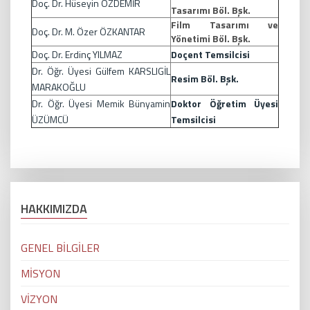
Doç. Dr. Hüseyin ÖZDEMİR
Tasarımı Böl. Bşk.
Film Tasarımı ve
Doç. Dr. M. Özer ÖZKANTAR
Yönetimi Böl. Bşk.
Doç. Dr. Erdinç YILMAZ
Doçent Temsilcisi
Dr. Öğr. Üyesi Gülfem KARSLIGİL
Resim Böl. Bşk.
MARAKOĞLU
Dr. Öğr. Üyesi Memik Bünyamin
Doktor Öğretim Üyesi
ÜZÜMCÜ
Temsilcisi
HAKKIMIZDA
GENEL BİLGİLER
MİSYON
VİZYON