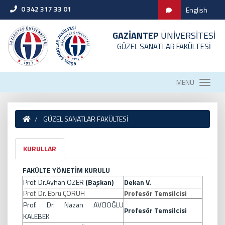
0 342 317 33 01
English
GAZİANTEP
ÜNİVERSİTESİ
GÜZEL SANATLAR FAKÜLTESİ
MENÜ
GÜZEL SANATLAR FAKÜLTESİ
KURULLAR
FAKÜLTE YÖNETİM KURULU
Prof. Dr.Ayhan ÖZER
(Başkan)
Dekan V.
Prof. Dr. Ebru ÇORUH
Profesör Temsilcisi
Prof. Dr. Nazan AVCIOĞLU
Profesör Temsilcisi
KALEBEK