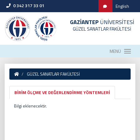
0 342 317 33 01
English
GAZİANTEP
ÜNİVERSİTESİ
GÜZEL SANATLAR FAKÜLTESİ
MENÜ
GÜZEL SANATLAR FAKÜLTESİ
BİRİM ÖLÇME VE DEĞERLENDİRME YÖNTEMLERİ
Bilgi eklenecektir.