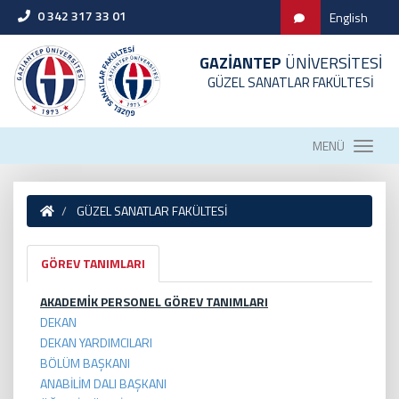
0 342 317 33 01
English
GAZİANTEP
ÜNİVERSİTESİ
GÜZEL SANATLAR FAKÜLTESİ
MENÜ
GÜZEL SANATLAR FAKÜLTESİ
GÖREV TANIMLARI
AKADEMİK PERSONEL GÖREV TANIMLARI
DEKAN
DEKAN YARDIMCILARI
BÖLÜM BAŞKANI
ANABİLİM DALI BAŞKANI