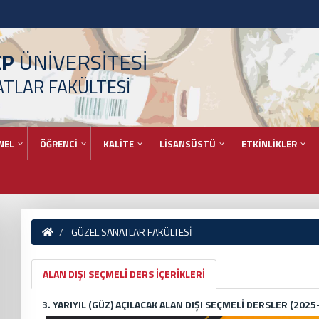
EP
ÜNİVERSİTESİ
ATLAR FAKÜLTESİ
NEL
ÖĞRENCİ
KALİTE
LİSANSÜSTÜ
ETKİNLİKLER
GÜZEL SANATLAR FAKÜLTESİ
ALAN DIŞI SEÇMELİ DERS İÇERİKLERİ
3. YARIYIL (GÜZ) AÇILACAK ALAN DIŞI SEÇMELİ DERSLER (2025