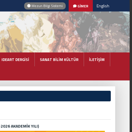
English
Mezun Bilgi Sistemi
GİMER
IDEART DERGİSİ
SANAT BİLİM KÜLTÜR
İLETİŞİM
-2026 AKADEMİK YILI)