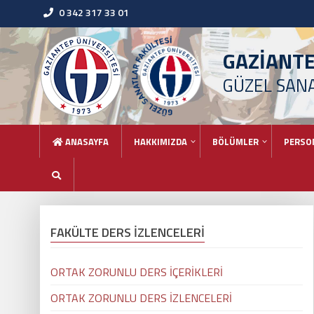
0 342 317 33 01
GAZİANT
GÜZEL SAN
ANASAYFA
HAKKIMIZDA
BÖLÜMLER
PERSO
FAKÜLTE DERS İZLENCELERİ
ORTAK ZORUNLU DERS İÇERİKLERİ
ORTAK ZORUNLU DERS İZLENCELERİ