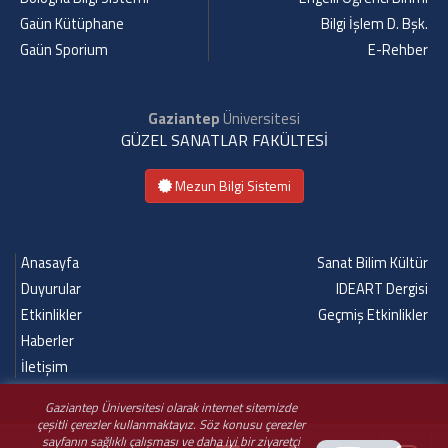
Gaün Kütüphane
Bilgi İşlem D. Bşk.
Gaün Sporium
E-Rehber
Gaziantep
Üniversitesi
GÜZEL SANATLAR FAKÜLTESİ
Mezun Bilgi Sistemi
Anasayfa
Sanat Bilim Kültür
Duyurular
IDEART Dergisi
Etkinlikler
Geçmiş Etkinlikler
Haberler
İletişim
Gaziantep Üniversitesi olarak internet sitemizde
çeşitli çerezler kullanmaktayız. Söz konusu çerezler
sayfanın sağlıklı çalışması ve daha iyi bir ziyaretçi