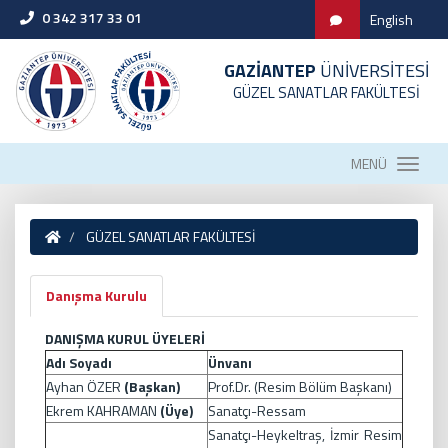
0 342 317 33 01
English
GAZİANTEP
ÜNİVERSİTESİ
GÜZEL SANATLAR FAKÜLTESİ
MENÜ
GÜZEL SANATLAR FAKÜLTESİ
Danışma Kurulu
DANIŞMA KURUL ÜYELERİ
Adı Soyadı
Ünvanı
Ayhan ÖZER
(Başkan)
Prof.Dr. (Resim Bölüm Başkanı)
Ekrem KAHRAMAN
(Üye)
Sanatçı-Ressam
Sanatçı-Heykeltraş, İzmir Resim