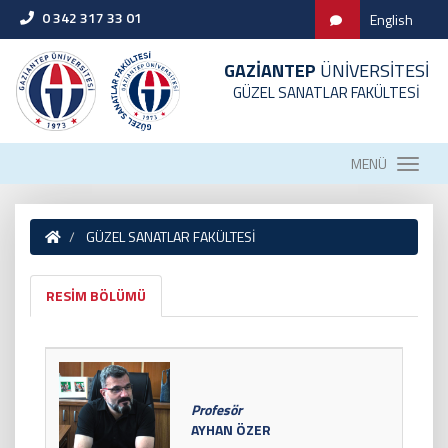
0 342 317 33 01
English
GAZİANTEP
ÜNİVERSİTESİ
GÜZEL SANATLAR FAKÜLTESİ
MENÜ
GÜZEL SANATLAR FAKÜLTESİ
RESİM BÖLÜMÜ
Profesör
AYHAN ÖZER